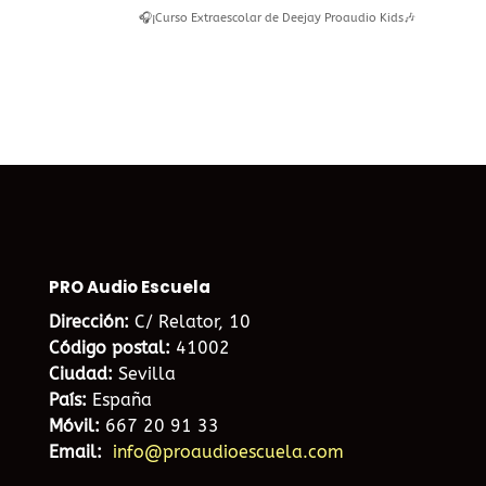
🎧¡Curso Extraescolar de Deejay Proaudio Kids🎶
PRO Audio Escuela
Dirección:
C/ Relator, 10
Código postal:
41002
Ciudad:
Sevilla
País:
España
Móvil:
667 20 91 33
Email:
info@proaudioescuela.com