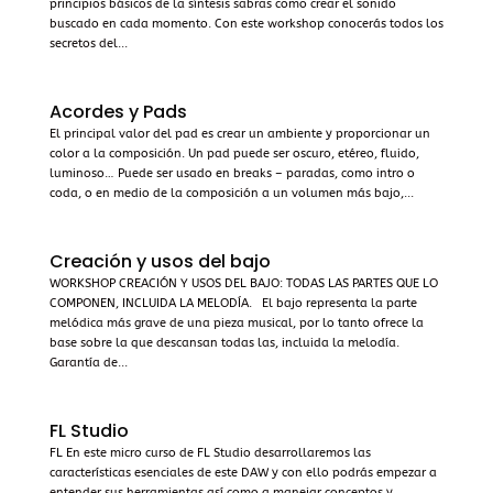
principios básicos de la síntesis sabras como crear el sonido
buscado en cada momento. Con este workshop conocerás todos los
secretos del...
Acordes y Pads
El principal valor del pad es crear un ambiente y proporcionar un
color a la composición. Un pad puede ser oscuro, etéreo, fluido,
luminoso… Puede ser usado en breaks – paradas, como intro o
coda, o en medio de la composición a un volumen más bajo,...
Creación y usos del bajo
WORKSHOP CREACIÓN Y USOS DEL BAJO: TODAS LAS PARTES QUE LO
COMPONEN, INCLUIDA LA MELODÍA. El bajo representa la parte
melódica más grave de una pieza musical, por lo tanto ofrece la
base sobre la que descansan todas las, incluida la melodía.
Garantía de...
FL Studio
FL En este micro curso de FL Studio desarrollaremos las
características esenciales de este DAW y con ello podrás empezar a
entender sus herramientas así como a manejar conceptos y