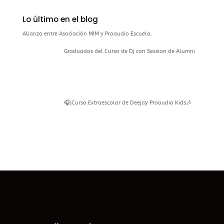
Lo último en el blog
Alianza entre Asociación MIM y Proaudio Escuela.
Graduados del Curso de Dj con Session de Alumni
🎧¡Curso Extraescolar de Deejay Proaudio Kids🎶