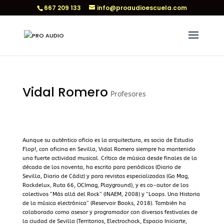
667 209 133
info@proaudioescuela.com
Vidal Romero
Profesores
Aunque su auténtico oficio es la arquitectura, es socio de Estudio
Flop!, con oficina en Sevilla, Vidal Romero siempre ha mantenido
una fuerte actividad musical. Crítico de música desde finales de la
década de los noventa, ha escrito para periódicos (Diario de
Sevilla, Diario de Cádiz) y para revistas especializadas (Go Mag,
Rockdelux, Ruta 66, OCImag, Playground), y es co-autor de los
colectivos “Más allá del Rock” (INAEM, 2008) y “Loops. Una Historia
de la música electrónica” (Reservoir Books, 2018). También ha
colaborado como asesor y programador con diversos festivales de
la ciudad de Sevilla (Territorios, Electrochock, Espacio Iniciarte,