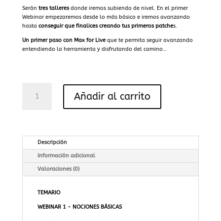
Serán
tres talleres
donde iremos subiendo de nivel. En el primer
Webinar empezaremos desde lo más básico e iremos avanzando
hasta
conseguir que finalices creando tus primeros patche
s.
Un primer paso con Max for Live
que te permita seguir avanzando
entendiendo la herramienta y disfrutando del camino…
“Max
Añadir al carrito
for
Live"
con
LinaLab
(Pack
3
Descripción
Niveles)
Información adicional
cantidad
Valoraciones (0)
TEMARIO
WEBINAR 1 - NOCIONES BÁSICAS