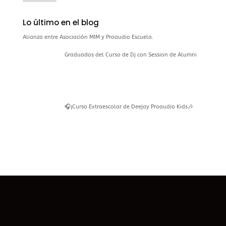
Lo último en el blog
Alianza entre Asociación MIM y Proaudio Escuela.
Graduados del Curso de Dj con Session de Alumni
🎧¡Curso Extraescolar de Deejay Proaudio Kids🎶