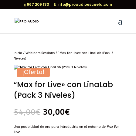
667 209 133
info@proaudioescuela.com
Inicio
/
Webinars Sessions
/ “Max for Live» con LinaLab (Pack 3
Niveles)
¡Oferta!
“Max for Live» con LinaLab
(Pack 3 Niveles)
El
El
54,00
€
30,00
€
precio
precio
original
actual
era:
es:
Una posibilidad de oro para introducirte en el entorno de
Max for
54,00€.
30,00€.
Live
.