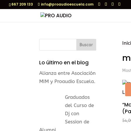
667 209 133
info@proaudioescuela.com
Inic
m
Lo último en el blog
Most
Alianza entre Asociación
MIM y Proaudio Escuela.
Graduados
“Ma
del Curso de
(Pa
Dj con
54,0
Session de
Alumni