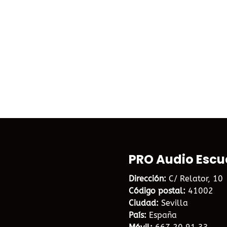
original
actual
era:
es:
54,00€.
30,00€.
PRO Audio Escu
Dirección:
C/ Relator, 10
Código postal:
41002
Ciudad:
Sevilla
País:
España