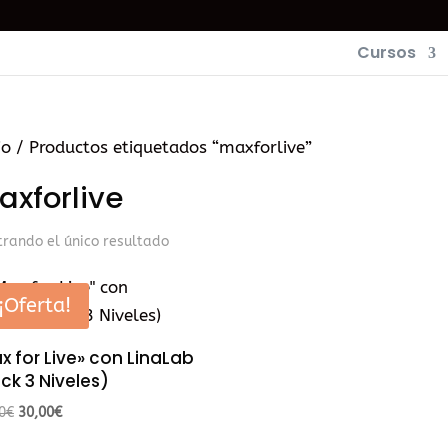
Cursos
io
/ Productos etiquetados “maxforlive”
axforlive
rando el único resultado
¡Oferta!
x for Live» con LinaLab
ck 3 Niveles)
El
El
0
€
30,00
€
precio
precio