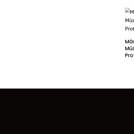
Más
Mús
Pro