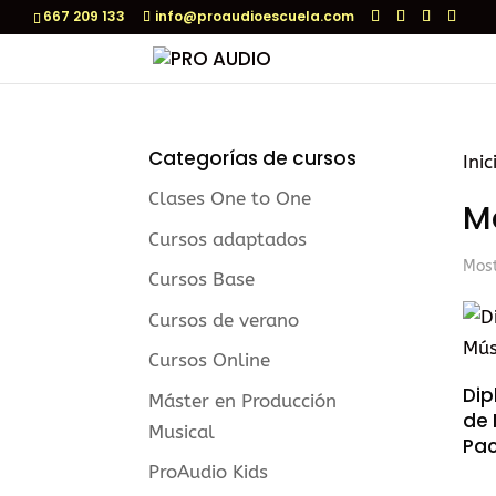
667 209 133
info@proaudioescuela.com
Categorías de cursos
Inic
Clases One to One
M
Cursos adaptados
Most
Cursos Base
Cursos de verano
Cursos Online
Dip
Máster en Producción
de 
Musical
Pa
ProAudio Kids