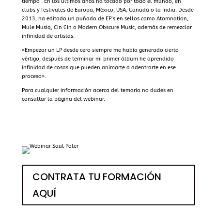
tiempo . En los últimos años ha tocado por todo el mundo, en
clubs y festivales de Europa, México, USA, Canadá o la India. Desde
2013, ha editado un puñado de EP’s en sellos como Atomnation,
Mule Musiq, Cin Cin o Modern Obscure Music, además de remezclar
infinidad de artistas.
«Empezar un LP desde cero siempre me había generado cierto
vértigo, después de terminar mi primer álbum he aprendido
infinidad de cosas que pueden animarte a adentrarte en ese
proceso».
Para cualquier información acerca del temario no dudes en
consultar la página del
webinar
.
CONTRATA TU FORMACIÓN
AQUÍ