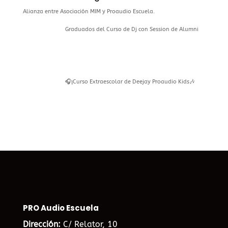
Alianza entre Asociación MIM y Proaudio Escuela.
Graduados del Curso de Dj con Session de Alumni
🎧¡Curso Extraescolar de Deejay Proaudio Kids🎶
PRO Audio Escuela
Dirección:
C/ Relator, 10