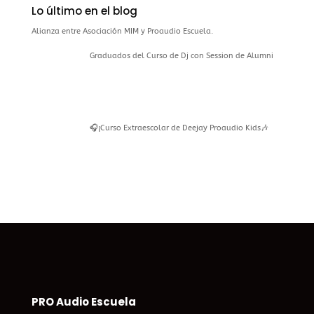
Lo último en el blog
Alianza entre Asociación MIM y Proaudio Escuela.
Graduados del Curso de Dj con Session de Alumni
🎧¡Curso Extraescolar de Deejay Proaudio Kids🎶
PRO Audio Escuela