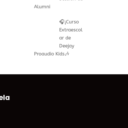
Alumni
🎧¡Curso
Extraescol
ar de
Deejay
Proaudio Kids🎶
ela