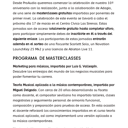
Desde ProAudio queremos comenzar la celebración de nuestro 10º
aniversario con la realización, junto a la colaboración de
Adagio
,
de una serie de
masterclasses gratuitas
impartidas por ponentes de
primer nivel. La celebración de este evento se llevará a cabo el
próximo día 17 de marzo en el
Centro Cívico Las Sirenas
. Estas
jornadas son de acceso t
otalmente gratuito hasta completar aforo
,
para participar simplemente debes de
inscribirte en él a través del
siguiente enlace
. Los participantes de estas jornadas
entrarán
además en el sorteo
de una Focusrite Scarlett Solo, un Novation
LaunchKey 25 Mk2 y una licencia de Ableton Live 11.
PROGRAMA DE MASTERCLASSES
Marketing para músicos, impartida por Luis G. Vallespín.
Descubre los entresijos del mundo de los negocios musicales para
poder fomentar tu carrera.
Teoría Musical aplicada a la música contemporánea, impartida por
Miguel Delgado.
Con cerca de 20 años desarrollando su faceta
como docente, el compositor sevillano ha impartido talleres, clases
magistrales y seguimiento personal de armonía funcional,
composición y preparación para pruebas de acceso. En esta ocasión
el docente reforzará los conocimientos impartidos en el curso teoría
musical aplicada, así como implementará una versión aplicada a
la música contemporánea.