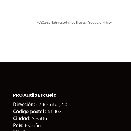
🎧¡Curso Extraescolar de Deejay Proaudio Kids🎶
PRO Audio Escuela
Dirección:
C/ Relator, 10
Código postal:
41002
Ciudad:
Sevilla
País:
España