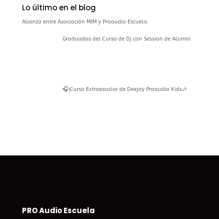
Lo último en el blog
Alianza entre Asociación MIM y Proaudio Escuela.
Graduados del Curso de Dj con Session de Alumni
🎧¡Curso Extraescolar de Deejay Proaudio Kids🎶
PRO Audio Escuela