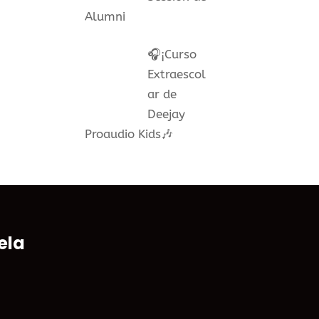
Alumni
🎧¡Curso
Extraescol
ar de
Deejay
Proaudio Kids🎶
ela