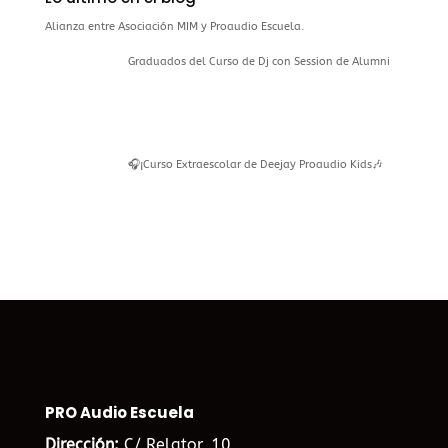
Alianza entre Asociación MIM y Proaudio Escuela.
Graduados del Curso de Dj con Session de Alumni
🎧¡Curso Extraescolar de Deejay Proaudio Kids🎶
PRO Audio Escuela
Dirección:
C/ Relator, 10