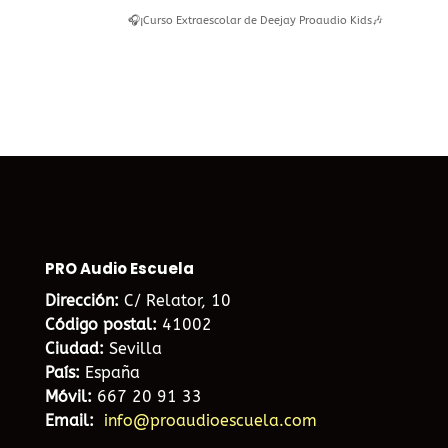
🎧¡Curso Extraescolar de Deejay Proaudio Kids🎶
PRO Audio Escuela
Dirección:
C/ Relator, 10
Código postal:
41002
Ciudad:
Sevilla
País:
España
Móvil:
667 20 91 33
Email:
info@proaudioescuela.com