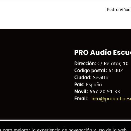
Pedro Viñu
PRO Audio Escu
Dirección:
C/ Relator, 10
Código postal:
41002
Ciudad:
Sevilla
País:
España
Móvil:
667 20 91 33
Email:
info@proaudioes
es para mejorar la experiencia de navegación y uso de la web.