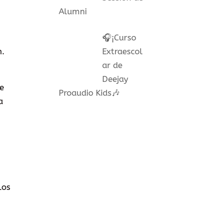
Alumni
🎧¡Curso
n.
Extraescol
ar de
Deejay
e
Proaudio Kids🎶
a
los