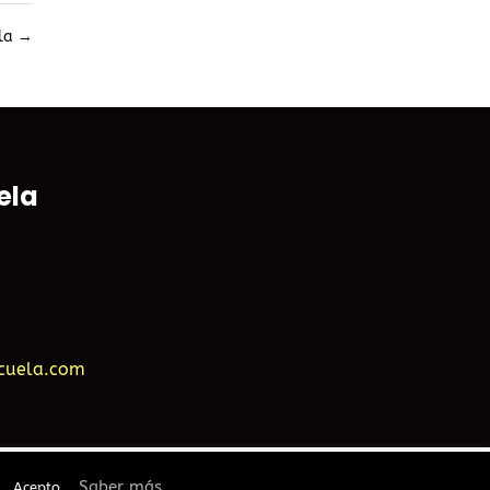
ela
→
ela
cuela.com
Saber más
Acepto