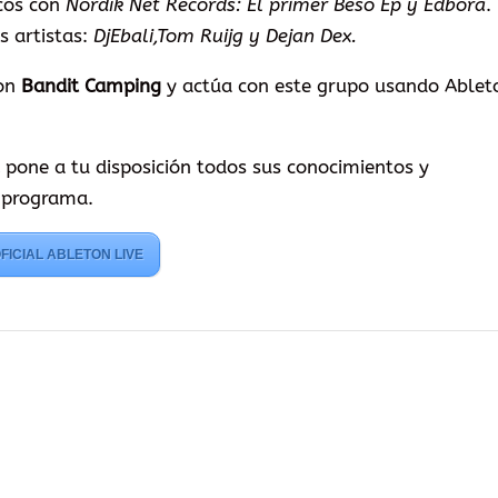
icos con
Nordik Net Records: El primer Beso Ep y Edbora
.
s artistas:
DjEbali,Tom Ruijg y Dejan Dex.
con
Bandit Camping
y actúa con este grupo usando Ablet
x
pone a tu disposición todos sus conocimientos y
e programa.
FICIAL ABLETON LIVE