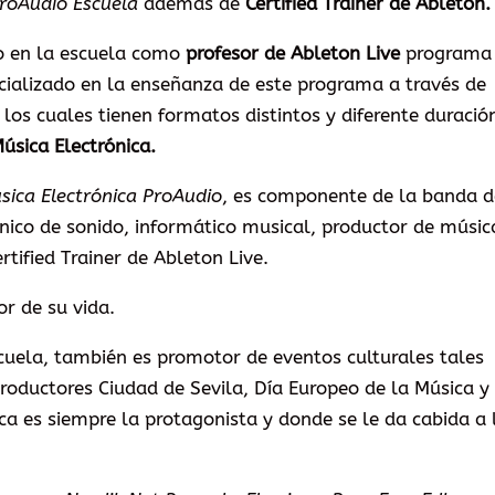
roAudio Escuela
además de
Certified Trainer de Ableton.
o en la escuela como
profesor de Ableton Live
programa
ecializado en la enseñanza de este programa a través de
 los cuales tienen formatos distintos y diferente duració
úsica Electrónica.
sica Electrónica ProAudio
, es componente de la banda d
nico de sonido, informático musical, productor de músic
rtified Trainer de Ableton Live.
r de su vida.
scuela, también es promotor de eventos culturales tales
oductores Ciudad de Sevila, Día Europeo de la Música y
ca es siempre la protagonista y donde se le da cabida a 