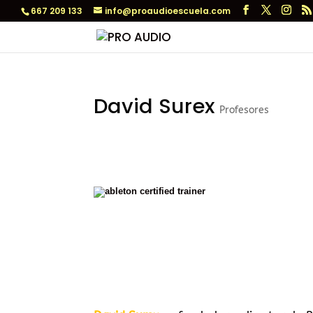
667 209 133
info@proaudioescuela.com
David Surex
Profesores