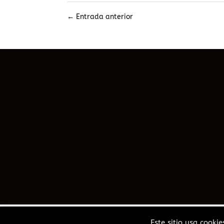
←
Entrada anterior
Diseño web Sevilla
Este sitio usa cooki