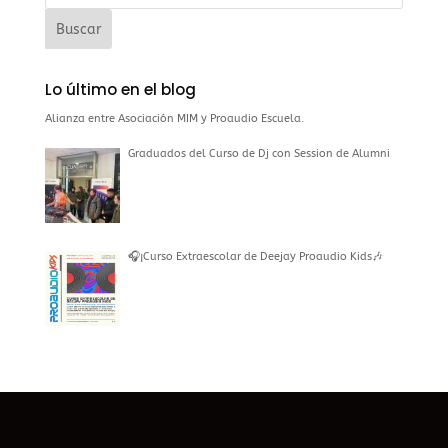
Lo último en el blog
Alianza entre Asociación MIM y Proaudio Escuela.
Graduados del Curso de Dj con Session de Alumni
🎧¡Curso Extraescolar de Deejay Proaudio Kids🎶