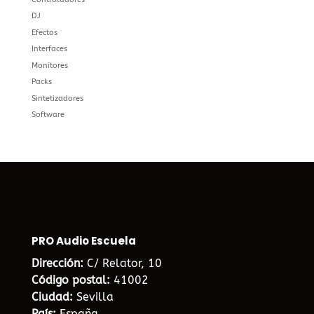
DJ
Efectos
Interfaces
Monitores
Packs
Sintetizadores
Software
PRO Audio Escuela
Dirección:
C/ Relator, 10
Código postal:
41002
Ciudad:
Sevilla
País:
España