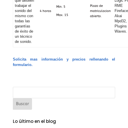
que deseen
Logic P
trabajar el
RME
Plazo de
Min. 5
sonido del
Firefac
4 horas
matriculacion
Max. 15
mismo con
Akai
abierto.
todas las
Mpd32,
garantías
Plugins
de éxito de
Waves.
un técnico
de sonido.
Solicita mas información y precios rellenando el
formulario.
Lo último en el blog