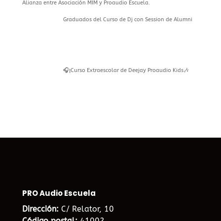
Alianza entre Asociación MIM y Proaudio Escuela.
Graduados del Curso de Dj con Session de Alumni
🎧¡Curso Extraescolar de Deejay Proaudio Kids🎶
PRO Audio Escuela
Dirección:
C/ Relator, 10
Código postal:
41002