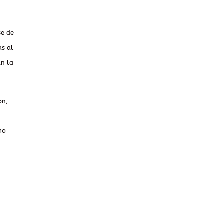
se de
as al
an la
on,
mo