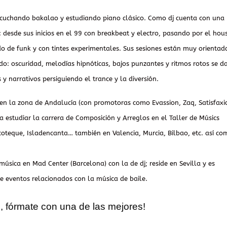
escuchando bakalao y estudiando piano clásico. Como dj cuenta con una
 desde sus inicios en el 99 con breakbeat y electro, pasando por el hou
o de funk y con tintes experimentales. Sus sesiones están muy orientad
do: oscuridad, melodías hipnóticas, bajos punzantes y ritmos rotos se d
y narrativos persiguiendo el trance y la diversión.
n la zona de Andalucía (con promotoras como Evassion, Zaq, Satisfaxi
 estudiar la carrera de Composición y Arreglos en el Taller de Músics
scoteque, Isladencanta… también en Valencia, Murcia, Bilbao, etc. así co
sica en Mad Center (Barcelona) con la de dj; reside en Sevilla y es
e eventos relacionados con la música de baile.
e, fórmate con una de las mejores!