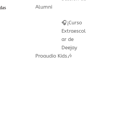
Alumni
odas
🎧¡Curso
Extraescol
ar de
Deejay
Proaudio Kids🎶