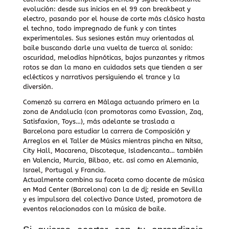
evolución: desde sus inicios en el 99 con breakbeat y
electro, pasando por el house de corte más clásico hasta
el techno, todo impregnado de funk y con tintes
experimentales. Sus sesiones están muy orientadas al
baile buscando darle una vuelta de tuerca al sonido:
oscuridad, melodías hipnóticas, bajos punzantes y ritmos
rotos se dan la mano en cuidados sets que tienden a ser
eclécticos y narrativos persiguiendo el trance y la
diversión.
Comenzó su carrera en Málaga actuando primero en la
zona de Andalucía (con promotoras como Evassion, Zaq,
Satisfaxion, Toys…), más adelante se traslada a
Barcelona para estudiar la carrera de Composición y
Arreglos en el Taller de Músics mientras pincha en Nitsa,
City Hall, Macarena, Discoteque, Isladencanta… también
en Valencia, Murcia, Bilbao, etc. así como en Alemania,
Israel, Portugal y Francia.
Actualmente combina su faceta como docente de música
en Mad Center (Barcelona) con la de dj; reside en Sevilla
y es impulsora del colectivo Dance Usted, promotora de
eventos relacionados con la música de baile.