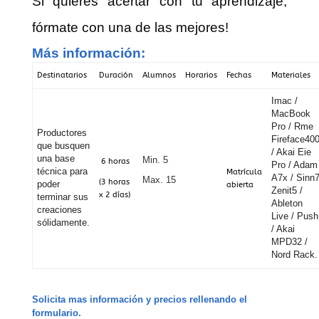
Si quieres acertar con tu aprendizaje,
fórmate con una de las mejores!
Más información:
Destinatarios
Duración
Alumnos
Horarios
Fechas
Materiales
Imac /
MacBook
Pro / Rme
Productores
Fireface40
que busquen
/ Akai Eie
una base
Min. 5
6 horas
Pro / Adam
técnica para
Matrícula
A7x / Sinn
Max. 15
(3 horas
poder
abierta
Zenit5 /
x 2 días)
terminar sus
Ableton
creaciones
Live / Push
sólidamente.
/ Akai
MPD32 /
Nord Rack.
Solicita mas información y precios rellenando el
formulario.