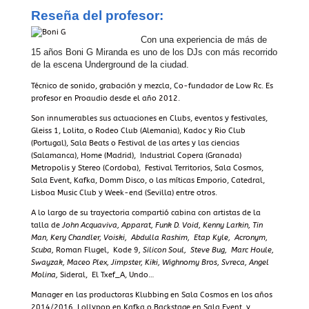
Reseña del profesor:
Con una experiencia de más de
15 años Boni G Miranda es uno de los DJs con más recorrido
de la escena Underground de la ciudad.
Técnico de sonido, grabación y mezcla, Co-fundador de Low Rc. Es
profesor en Proaudio desde el año 2012.
Son innumerables sus actuaciones en Clubs, eventos y festivales,
Gleiss 1, Lolita, o Rodeo Club (Alemania), Kadoc y Rio Club
(Portugal), Sala Beats o Festival de las artes y las ciencias
(Salamanca), Home (Madrid), Industrial Copera (Granada)
Metropolis y Stereo (Cordoba), Festival Territorios, Sala Cosmos,
Sala Event, Kafka, Domm Disco, o las míticas Emporio, Catedral,
Lisboa Music Club y Week-end (Sevilla) entre otros.
A lo largo de su trayectoria compartió cabina con artistas de la
talla de
John Acquaviva, Apparat, Funk D. Void, Kenny Larkin, Tin
Man, Kery Chandler,
Voiski, Abdulla Rashim, Etap Kyle, Acronym,
Scuba,
Roman Flugel, Kode 9
, Silicon Soul, Steve Bug, Marc Houle,
Swayzak, Maceo Plex, Jimpster, Kiki,
Wighnomy Bros, Svreca, Angel
Molina,
Sideral, El Txef_A, Undo…
Manager en las productoras Klubbing en Sala Cosmos en los años
2014/2016, Lollypop en Kafka o Backstage en Sala Event, y