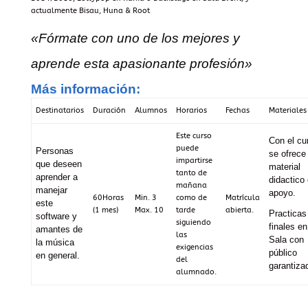
actualmente Bisau, Huna & Root
«Fórmate con uno de los mejores y
aprende esta apasionante profesión»
Más información:
Destinatarios
Duración
Alumnos
Horarios
Fechas
Materiales
Este curso
Con el cu
puede
Personas
se ofrece
impartirse
que deseen
material
tanto de
aprender a
didactico
mañana
manejar
apoyo.
60Horas
Min. 3
como de
Matrícula
este
(1 mes)
Max. 10
tarde
abierta.
Practicas
software y
siguiendo
finales en
amantes de
las
Sala con
la música
exigencias
público
en general.
del
garantiza
alumnado.