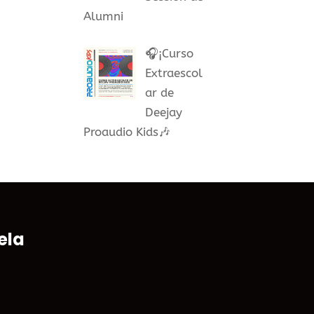
Alumni
🎧¡Curso
Extraescol
ar de
Deejay
Proaudio Kids🎶
ela