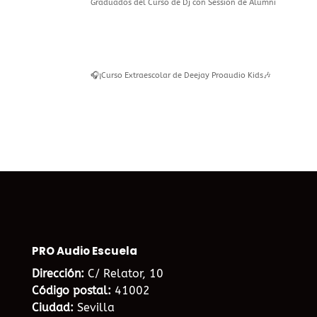
Graduados del Curso de Dj con Session de Alumni
🎧¡Curso Extraescolar de Deejay Proaudio Kids🎶
PRO Audio Escuela
Dirección:
C/ Relator, 10
Código postal:
41002
Ciudad:
Sevilla