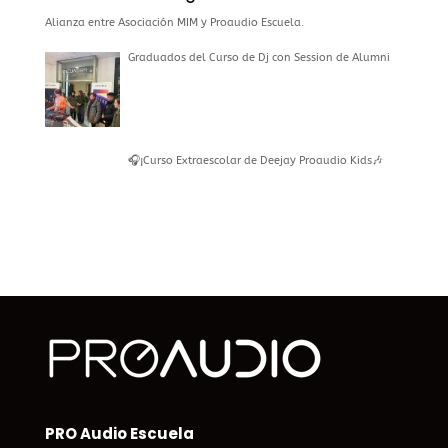
Alianza entre Asociación MIM y Proaudio Escuela.
Graduados del Curso de Dj con Session de Alumni
🎧¡Curso Extraescolar de Deejay Proaudio Kids🎶
PRO Audio Escuela