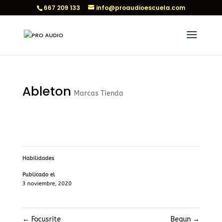
667 209 133
info@proaudioescuela.com
Ableton
Marcas Tienda
Habilidades
Publicado el
3 noviembre, 2020
←
Focusrite
Begun
→