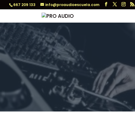
667 209 133
info@proaudioescuela.com