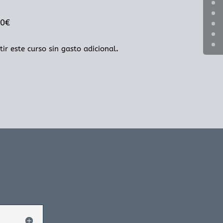
90€
.
ir este curso sin gasto adicional
.