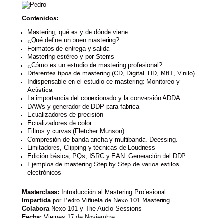
Contenidos:
Mastering, qué es y de dónde viene
¿Qué define un buen mastering?
Formatos de entrega y salida
Mastering estéreo y por Stems
¿Cómo es un estudio de mastering profesional?
Diferentes tipos de mastering (CD, Digital, HD, MfIT, Vinilo)
Indispensable en el estudio de mastering: Monitoreo y
Acústica
La importancia del conexionado y la conversión ADDA
DAWs y generador de DDP para fabrica
Ecualizadores de precisión
Ecualizadores de color
Filtros y curvas (Fletcher Munson)
Compresión de banda ancha y multibanda. Deessing.
Limitadores, Clipping y técnicas de Loudness
Edición básica, PQs, ISRC y EAN. Generación del DDP
Ejemplos de mastering Step by Step de varios estilos
electrónicos
Masterclass:
Introducción al Mastering Profesional
Impartida
por Pedro Viñuela de Nexo 101 Mastering
Colabora
Nexo 101 y The Audio Sessions
Fecha:
Viernes 17
de Noviembre