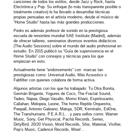
canciones de todos los estilos, desde Jazz y Rock, hasta
Electrónica y Pop. Su enfoque (lo más transparente posible o
totalmente creativo) le ha llevado a desarrollar técnicas
propias pensadas en el artista moderno, desde el músico de
“Home Studio” hasta las más grandes producciones.
Pedro es además profesor de sonido en la prestigiosa
escuela de renombre mundial SAE Institute (Madrid), además
de ofrecer talleres, seminarios diversos eventos didácticos
(The Audio Sessions) sobre el mundo del audio profesional en
estudio. En 2015 publicó su “Guía de supervivencia en el
Home Studio” con consejos y técnicas para los que
empiezan en esto.
Actualmente tiene “endorsements” con marcas tan
prestigiosas como: Universal Audio, Más Acoustics o
Fabfilter con quienes colabora de forma activa.
Algunos artistas con los que ha trabajado: Tu Otra Bonita,
Germán Brigante, Yogures de Coco, The Fractal Sound,
Tadeo, Najwa, Diego Vasallo, Momo Khani, Espiritusanto,
Callahan, Melopea, Leone, The horno Reptile Orquestra,
Peepall, Antonio Galeano, Matuja, SDR, Kemtrails, EdOne,
The Transhumans, P.E.A.R.L… y para sellos como: Warner
Music, Sony, Get Physical, Pachá Records, Series,
DirtyBird, 20/20 Vision, Mord Records, Shis, Material, Vivifier,
Pep’s Music, Cadencé Records, Wow!…