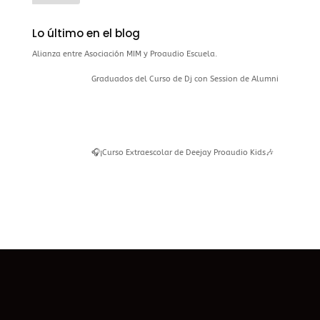
Lo último en el blog
Alianza entre Asociación MIM y Proaudio Escuela.
Graduados del Curso de Dj con Session de Alumni
🎧¡Curso Extraescolar de Deejay Proaudio Kids🎶