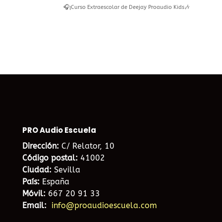
🎧¡Curso Extraescolar de Deejay Proaudio Kids🎶
PRO Audio Escuela
Dirección:
C/ Relator, 10
Código postal:
41002
Ciudad:
Sevilla
País:
España
Móvil:
667 20 91 33
Email:
info@proaudioescuela.com