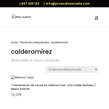
667 209 133
info@proaudioescuela.com
Inicio
/ Productos etiquetados “calderamirez”
calderamirez
Mostrando el único resultado
“Tratamiento de voces en Ableton Live” con Calde Ramirez /
Music Komite
18,00
€