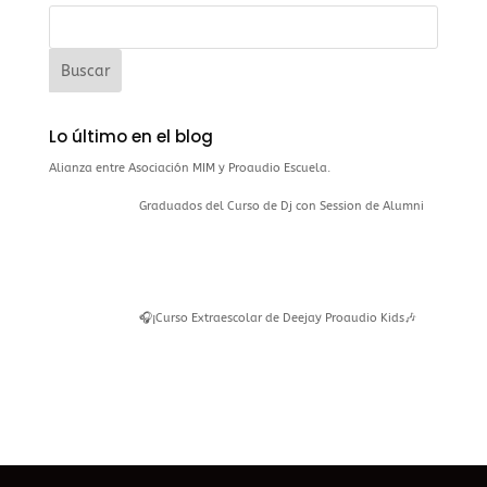
Lo último en el blog
Alianza entre Asociación MIM y Proaudio Escuela.
Graduados del Curso de Dj con Session de Alumni
🎧¡Curso Extraescolar de Deejay Proaudio Kids🎶