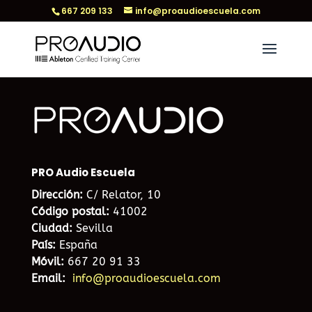
667 209 133
info@proaudioescuela.com
PRO Audio Escuela
Dirección:
C/ Relator, 10
Código postal:
41002
Ciudad:
Sevilla
País:
España
Móvil:
667 20 91 33
Email:
info@proaudioescuela.com