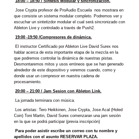
18:00 – 18:50 / Síntesis Modular y sincronización.
Jose Crypta profesor de ProAudio Escuela nos mostrara en
que consiste un sistema modular completo. Podremos ver y
escuchar un sintetizdor modular el cual será sincronizado con
Ableton Live y controlado a través de Push2.
19:00 -19:50 /Compresores de dinámica.
El instructor Certificado por Ableton Live David Surex nos
hablar acerca de esta importante etapa de la mezcla en la
que podremos controlar la dinámica de nuestras pistas.
Desmontaremos mitos y usos erróneos que se han generado
alrededor de este dispositivo y veremos cuando, como y
donde usar un compresor en nuestra cadena de
procesamiento.
20:00 – 21:00 / Jam Sesion con Ableton Link.
La jornada terminara con música.
Los artistas: Tero Heikkinen, Jose Crypta, Jose Acal (Holed
Coin) Toni Martin, David Surex comenzaran una jam sesión
en la que se podrá participar (previa inscripción)
Para poder asistir escribe un correo con tu nombre y
apellidos con el asunto RESERVAR PLAZA.