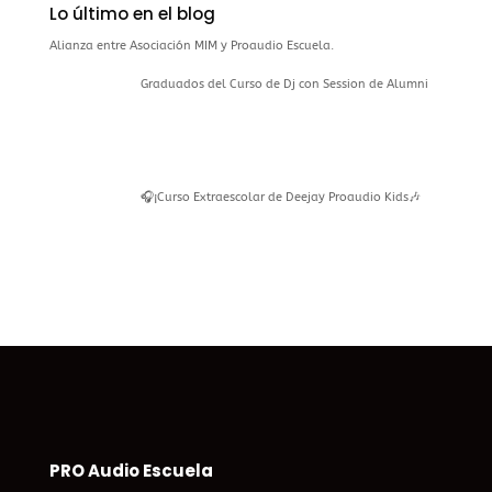
Lo último en el blog
Alianza entre Asociación MIM y Proaudio Escuela.
Graduados del Curso de Dj con Session de Alumni
🎧¡Curso Extraescolar de Deejay Proaudio Kids🎶
PRO Audio Escuela