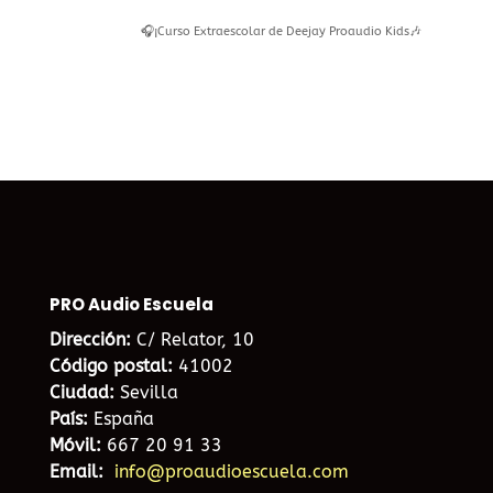
🎧¡Curso Extraescolar de Deejay Proaudio Kids🎶
PRO Audio Escuela
Dirección:
C/ Relator, 10
Código postal:
41002
Ciudad:
Sevilla
País:
España
Móvil:
667 20 91 33
Email:
info@proaudioescuela.com