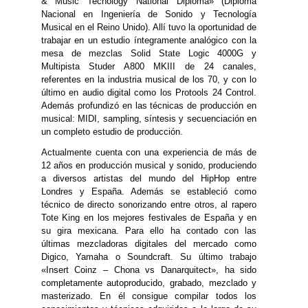
& Music Tecnology National Diploma» (Diploma
Nacional en Ingeniería de Sonido y Tecnología
Musical en el Reino Unido). Allí tuvo la oportunidad de
trabajar en un estudio íntegramente analógico con la
mesa de mezclas Solid State Logic 4000G y
Multipista Studer A800 MKIII de 24 canales,
referentes en la industria musical de los 70, y con lo
último en audio digital como los Protools 24 Control.
Además profundizó en las técnicas de producción en
musical: MIDI, sampling, síntesis y secuenciación en
un completo estudio de producción.
Actualmente cuenta con una experiencia de más de
12 años en producción musical y sonido, produciendo
a diversos artistas del mundo del HipHop entre
Londres y España. Además se estableció como
técnico de directo sonorizando entre otros, al rapero
Tote King en los mejores festivales de España y en
su gira mexicana. Para ello ha contado con las
últimas mezcladoras digitales del mercado como
Digico, Yamaha o Soundcraft. Su último trabajo
«Insert Coinz – Chona vs Danarquitect», ha sido
completamente autoproducido, grabado, mezclado y
masterizado. En él consigue compilar todos los