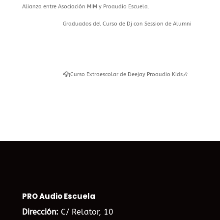
Alianza entre Asociación MIM y Proaudio Escuela.
Graduados del Curso de Dj con Session de Alumni
🎧¡Curso Extraescolar de Deejay Proaudio Kids🎶
PRO Audio Escuela
Dirección:
C/ Relator, 10