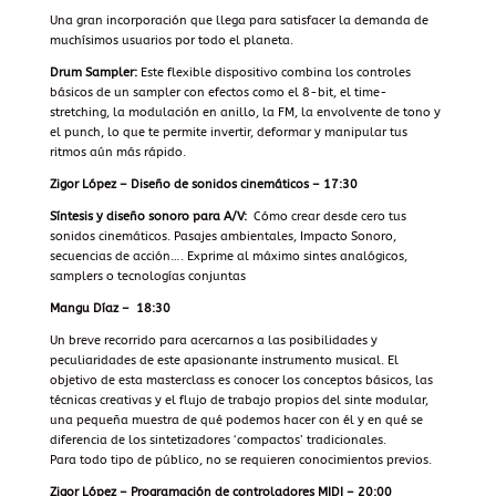
Una gran incorporación que llega para satisfacer la demanda de
muchísimos usuarios por todo el planeta.
Drum Sampler:
Este flexible dispositivo combina los controles
básicos de un sampler con efectos como el 8-bit, el time-
stretching, la modulación en anillo, la FM, la envolvente de tono y
el punch, lo que te permite invertir, deformar y manipular tus
ritmos aún más rápido.
Zigor López – Diseño de sonidos cinemáticos – 17:30
Síntesis y diseño sonoro para A/V:
Cómo crear desde cero tus
sonidos cinemáticos. Pasajes ambientales, Impacto Sonoro,
secuencias de acción…. Exprime al máximo sintes analógicos,
samplers o tecnologías conjuntas
Mangu Díaz – 18:30
Un breve recorrido para acercarnos a las posibilidades y
peculiaridades de este apasionante instrumento musical. El
objetivo de esta masterclass es conocer los conceptos básicos, las
técnicas creativas y el flujo de trabajo propios del sinte modular,
una pequeña muestra de qué podemos hacer con él y en qué se
diferencia de los sintetizadores ‘compactos’ tradicionales.
Para todo tipo de público, no se requieren conocimientos previos.
Zigor López – Programación de controladores MIDI – 20:00