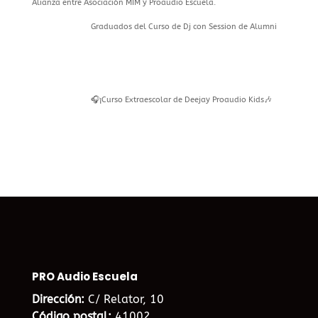
Alianza entre Asociación MIM y Proaudio Escuela.
Graduados del Curso de Dj con Session de Alumni
🎧¡Curso Extraescolar de Deejay Proaudio Kids🎶
PRO Audio Escuela
Dirección:
C/ Relator, 10
Código postal:
41002